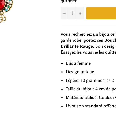
QUANTITÉ
−
+
Vous recherchez un bijou orig
garde robe, portez ces
Boucl
Brillante Rouge
. Son design
Essayez les vous ne les quitt
Bijou femme
Design unique
Légère: 10 grammes les 2
Taille du bijou: 4 cm de p
Matériau utilisé: Couleur O
Livraison standard offert