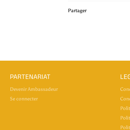
Partager
PARTENARIAT
LE
Devenir Ambassadeur
Cond
Se connecter
Cond
Poli
Poli
Poli