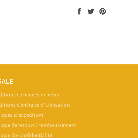
Partager
Tweeter
Épingler
sur
sur
sur
Facebook
Twitter
Pinterest
GALE
itions Générales de Vente
itions Générales d'Utilisation
tiques d'expédition
tique de retours / remboursement
tique de confidentialité